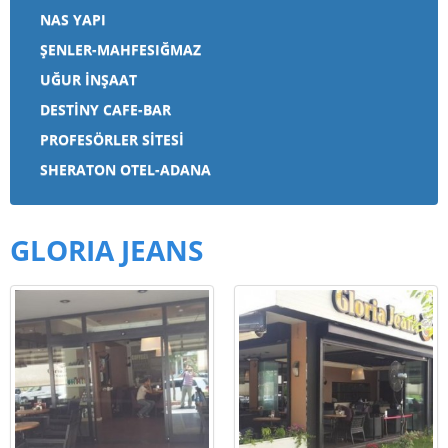
NAS YAPI
ŞENLER-MAHFESIĞMAZ
UĞUR İNŞAAT
DESTİNY CAFE-BAR
PROFESÖRLER SİTESİ
SHERATON OTEL-ADANA
GLORIA JEANS